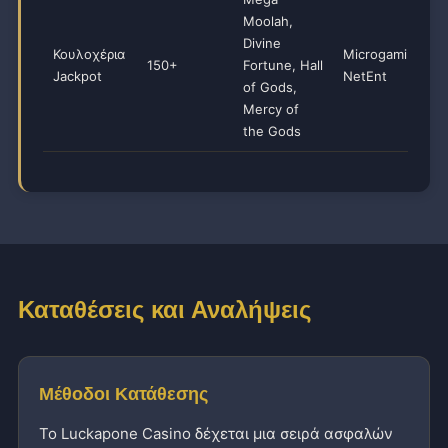
Moolah,
Divine
Κουλοχέρια
Microgaming,
150+
Fortune, Hall
Jackpot
NetEnt
of Gods,
Mercy of
the Gods
Καταθέσεις και Αναλήψεις
Μέθοδοι Κατάθεσης
Το Luckapone Casino δέχεται μια σειρά ασφαλών