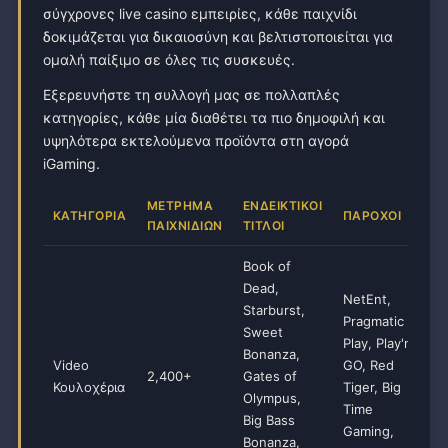
σύγχρονες live casino εμπειρίες, κάθε παιχνίδι
δοκιμάζεται για δικαιοσύνη και βελτιστοποιείται για
ομαλή παίξιμο σε όλες τις συσκευές.
Εξερευνήστε τη συλλογή μας σε πολλαπλές
κατηγορίες, κάθε μία διαθέτει τα πιο δημοφιλή και
υψηλότερα εκτελούμενα προϊόντα στη αγορά
iGaming.
ΜΈΤΡΗΜΑ
ΕΝΔΕΙΚΤΙΚΟΊ
ΚΑΤΗΓΟΡΊΑ
ΠΑΡΌΧΟΙ
ΠΑΙΧΝΙΔΙΏΝ
ΤΊΤΛΟΙ
Book of
Dead,
NetEnt,
Starburst,
Pragmatic
Sweet
Play, Play'n
Bonanza,
Video
GO, Red
2,400+
Gates of
Κουλοχέρια
Tiger, Big
Olympus,
Time
Big Bass
Gaming,
Bonanza,