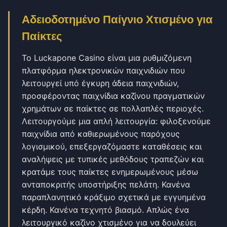
Αδειοδοτημένο Παίγνιο Χτισμένο για
Παίκτες
Το Luckapone Casino είναι μια ρυθμιζόμενη
πλατφόρμα ηλεκτρονικών παιχνιδιών που
λειτουργεί υπό έγκυρη άδεια παιχνιδιών,
προσφέροντας παιχνίδια καζίνου πραγματικών
χρημάτων σε παίκτες σε πολλαπλές περιοχές.
Λειτουργούμε μια απλή λειτουργία: φιλοξενούμε
παιχνίδια από καθιερωμένους παρόχους
λογισμικού, επεξεργαζόμαστε καταθέσεις και
αναλήψεις με τυπικές μεθόδους τραπεζών και
κρατάμε τους παίκτες ενημερωμένους μέσω
ανταποκριτής υποστήριξης πελάτη. Κανένα
παραπλανητικό κράξιμο σχετικά με εγγυημένα
κέρδη. Κανένα τεχνητό βιασμό. Απλώς ένα
λειτουργικό καζίνο χτισμένο για να δουλεύει