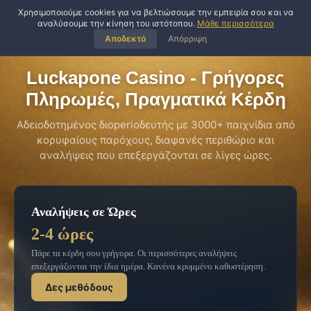
Χρησιμοποιούμε cookies για να βελτιώσουμε την εμπειρία σου και να
Luckapone Casino
EL
Παίξε
▾
αναλύσουμε την κίνηση του ιστότοπου.
Μάθε περισσότερα
Αποδεκτό
Απόρριψη
Μπόνους Καλωσορίσματος
Luckapone Casino - Γρήγορες
Παιχνίδια
Πληρωμές, Πραγματικά Κέρδη
Αδειοδοτημένος διoperioδευτής με 3000+ παιχνίδια από
Προσφορές
κορυφαίους παρόχους, διαφανές περιθώριο και
αναλήψεις που επεξεργάζονται σε λίγες ώρες.
Υποστήριξη
Αναλήψεις σε Ώρες
2-4 ώρες
Πάρε τα κέρδη σου γρήγορα. Οι περισσότερες αναλήψεις
επεξεργάζονται την ίδια ημέρα. Κανένα κρυμμένο καθυστέρηση.
Δες μεθόδους