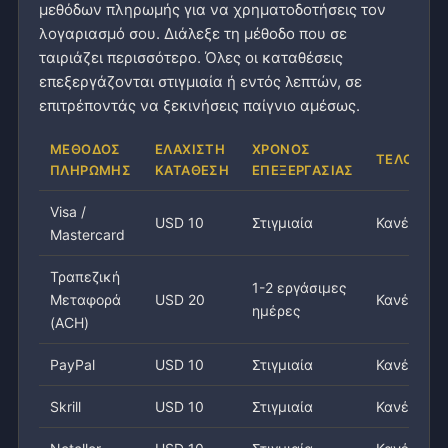
μεθόδων πληρωμής για να χρηματοδοτήσεις τον
λογαριασμό σου. Διάλεξε τη μέθοδο που σε
ταιριάζει περισσότερο. Όλες οι καταθέσεις
επεξεργάζονται στιγμιαία ή εντός λεπτών, σε
επιτρέποντάς να ξεκινήσεις παίγνιο αμέσως.
ΜΈΘΟΔΟΣ
ΕΛΆΧΙΣΤΗ
ΧΡΌΝΟΣ
ΤΈΛΟΣ
ΠΛΗΡΩΜΉΣ
ΚΑΤΆΘΕΣΗ
ΕΠΕΞΕΡΓΑΣΊΑΣ
Visa /
USD 10
Στιγμιαία
Κανένα
Mastercard
Τραπεζική
1-2 εργάσιμες
Μεταφορά
USD 20
Κανένα
ημέρες
(ACH)
PayPal
USD 10
Στιγμιαία
Κανένα
Skrill
USD 10
Στιγμιαία
Κανένα