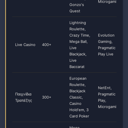
Microgaming
Gonzo's
Quest
Lightning
Roulette,
Crazy Time,
Evolution
Mega Ball,
Gaming,
Live Casino
400+
Live
Pragmatic
Blackjack,
Play Live
Live
Baccarat
European
Roulette,
NetEnt,
Blackjack
Παιχνίδια
Pragmatic
300+
Classic,
Τραπέζης
Play,
Casino
Microgaming
Hold'em, 3
Card Poker
Mega