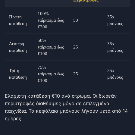
Περιστροφές
100%
Πρώτη
35x
ταίριασμα έως
50
κατάθεση
μπόνους
€200
50%
Δεύτερη
35x
ταίριασμα έως
25
κατάθεση
μπόνους
€100
75%
Τρίτη
35x
ταίριασμα έως
25
κατάθεση
μπόνους
€100
Ελάχιστη κατάθεση €10 ανά στρώμα. Οι δωρεάν
περιστροφές διαθέσιμες μόνο σε επιλεγμένα
παιχνίδια. Τα κεφάλαια μπόνους λήγουν μετά από 14
ημέρες.