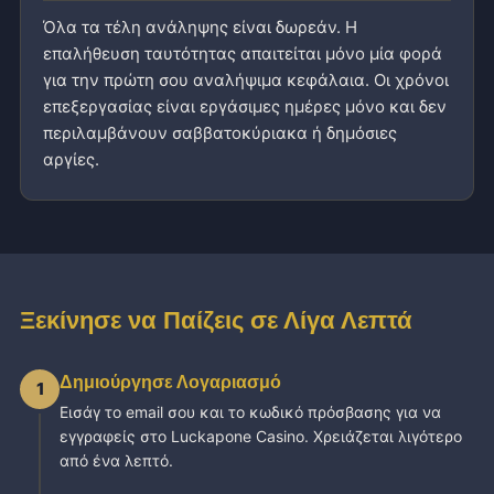
Όλα τα τέλη ανάληψης είναι δωρεάν. Η
επαλήθευση ταυτότητας απαιτείται μόνο μία φορά
για την πρώτη σου αναλήψιμα κεφάλαια. Οι χρόνοι
επεξεργασίας είναι εργάσιμες ημέρες μόνο και δεν
περιλαμβάνουν σαββατοκύριακα ή δημόσιες
αργίες.
Ξεκίνησε να Παίζεις σε Λίγα Λεπτά
Δημιούργησε Λογαριασμό
1
Εισάγ το email σου και το κωδικό πρόσβασης για να
εγγραφείς στο Luckapone Casino. Χρειάζεται λιγότερο
από ένα λεπτό.