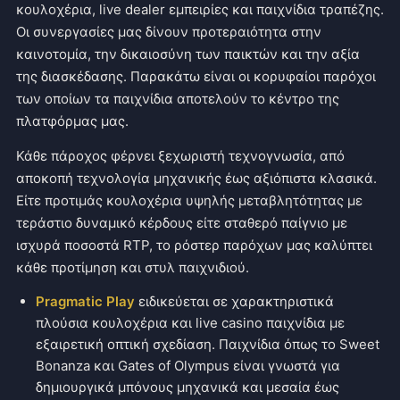
κουλοχέρια, live dealer εμπειρίες και παιχνίδια τραπέζης.
Οι συνεργασίες μας δίνουν προτεραιότητα στην
καινοτομία, την δικαιοσύνη των παικτών και την αξία
της διασκέδασης. Παρακάτω είναι οι κορυφαίοι παρόχοι
των οποίων τα παιχνίδια αποτελούν το κέντρο της
πλατφόρμας μας.
Κάθε πάροχος φέρνει ξεχωριστή τεχνογνωσία, από
αποκοπή τεχνολογία μηχανικής έως αξιόπιστα κλασικά.
Είτε προτιμάς κουλοχέρια υψηλής μεταβλητότητας με
τεράστιο δυναμικό κέρδους είτε σταθερό παίγνιο με
ισχυρά ποσοστά RTP, το ρόστερ παρόχων μας καλύπτει
κάθε προτίμηση και στυλ παιχνιδιού.
Pragmatic Play
ειδικεύεται σε χαρακτηριστικά
πλούσια κουλοχέρια και live casino παιχνίδια με
εξαιρετική οπτική σχεδίαση. Παιχνίδια όπως το Sweet
Bonanza και Gates of Olympus είναι γνωστά για
δημιουργικά μπόνους μηχανικά και μεσαία έως