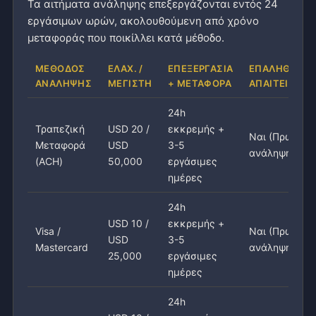
Τα αιτήματα ανάληψης επεξεργάζονται εντός 24
εργάσιμων ωρών, ακολουθούμενη από χρόνο
μεταφοράς που ποικίλλει κατά μέθοδο.
ΜΈΘΟΔΟΣ
ΕΛΆΧ. /
ΕΠΕΞΕΡΓΑΣΊΑ
ΕΠΑΛΉΘΕΥΣ
ΑΝΆΛΗΨΗΣ
ΜΈΓΙΣΤΗ
+ ΜΕΤΑΦΟΡΆ
ΑΠΑΙΤΕΊΤΑΙ
24h
Τραπεζική
USD 20 /
εκκρεμής +
Ναι (Πρώτη
Μεταφορά
USD
3-5
ανάληψη)
(ACH)
50,000
εργάσιμες
ημέρες
24h
USD 10 /
εκκρεμής +
Visa /
Ναι (Πρώτη
USD
3-5
Mastercard
ανάληψη)
25,000
εργάσιμες
ημέρες
24h