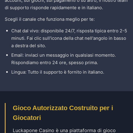
account, sui giochi, sui pagamenti o su altro, il nostro team
di supporto risponde rapidamente e in italiano.
Scegli il canale che funziona meglio per te:
Chat dal vivo: disponibile 24/7, risposta tipica entro 2-5
minuti. Fai clic sull'icona della chat nell'angolo in basso
a destra del sito.
Email: inviaci un messaggio in qualsiasi momento.
Rispondiamo entro 24 ore, spesso prima.
Lingua: Tutto il supporto è fornito in italiano.
Gioco Autorizzato Costruito per i
Giocatori
Luckapone Casino è una piattaforma di gioco