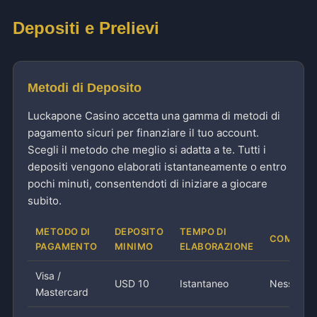
Depositi e Prelievi
Metodi di Deposito
Luckapone Casino accetta una gamma di metodi di
pagamento sicuri per finanziare il tuo account.
Scegli il metodo che meglio si adatta a te. Tutti i
depositi vengono elaborati istantaneamente o entro
pochi minuti, consentendoti di iniziare a giocare
subito.
METODO DI
DEPOSITO
TEMPO DI
COMMISS
PAGAMENTO
MINIMO
ELABORAZIONE
Visa /
USD 10
Istantaneo
Nessuna
Mastercard