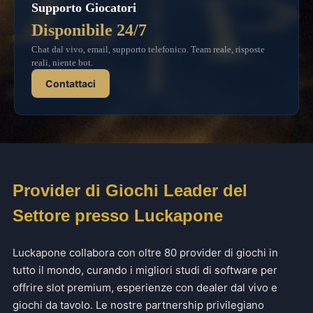
Supporto Giocatori
Disponibile 24/7
Chat dal vivo, email, supporto telefonico. Team reale, risposte
reali, niente bot.
Contattaci
Provider di Giochi Leader del
Settore presso Luckapone
Luckapone collabora con oltre 80 provider di giochi in
tutto il mondo, curando i migliori studi di software per
offrire slot premium, esperienze con dealer dal vivo e
giochi da tavolo. Le nostre partnership privilegiano