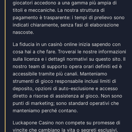
giocatori accedono a una gamma più ampia di
titoli e meccaniche. La nostra struttura di
pagamento è trasparente: i tempi di prelievo sono
indicati chiaramente, senza fasi di elaborazione
nascoste.
La fiducia in un casinò online inizia sapendo con
cosa hai a che fare. Troverai le nostre informazioni
sulla licenza e i dettagli normativi su questo sito. Il
nostro team di supporto opera orari definiti ed è
accessibile tramite più canali. Manteniamo
strumenti di gioco responsabile inclusi limiti di
deposito, opzioni di auto-esclusione e accesso
diretto a risorse di assistenza al gioco. Non sono
punti di marketing; sono standard operativi che
manteniamo perché contano.
Luckapone Casino non compete su promesse di
vincite che cambiano la vita o segreti esclusivi.