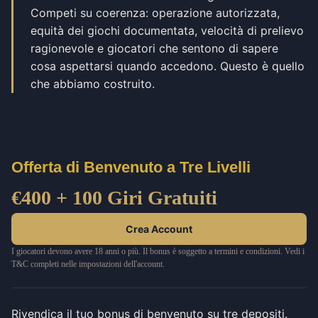
Competi su coerenza: operazione autorizzata,
equità dei giochi documentata, velocità di prelievo
ragionevole e giocatori che sentono di sapere
cosa aspettarsi quando accedono. Questo è quello
che abbiamo costruito.
Offerta di Benvenuto a Tre Livelli
€400 + 100 Giri Gratuiti
Crea Account
I giocatori devono avere 18 anni o più. Il bonus è soggetto a termini e condizioni. Vedi i
T&C completi nelle impostazioni dell'account.
Rivendica il tuo bonus di benvenuto su tre depositi.