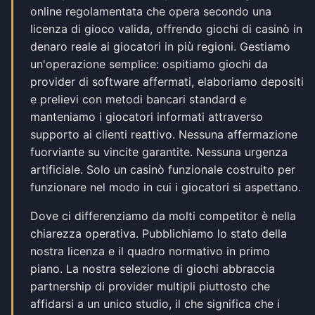
online regolamentata che opera secondo una
licenza di gioco valida, offrendo giochi di casinò in
denaro reale ai giocatori in più regioni. Gestiamo
un'operazione semplice: ospitiamo giochi da
provider di software affermati, elaboriamo depositi
e prelievi con metodi bancari standard e
manteniamo i giocatori informati attraverso
supporto ai clienti reattivo. Nessuna affermazione
fuorviante su vincite garantite. Nessuna urgenza
artificiale. Solo un casinò funzionale costruito per
funzionare nel modo in cui i giocatori si aspettano.
Dove ci differenziamo da molti competitor è nella
chiarezza operativa. Pubblichiamo lo stato della
nostra licenza e il quadro normativo in primo
piano. La nostra selezione di giochi abbraccia
partnership di provider multipli piuttosto che
affidarsi a un unico studio, il che significa che i