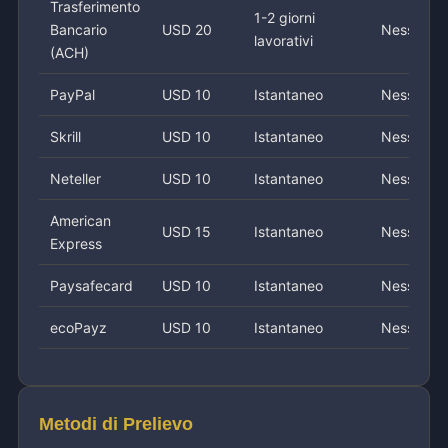
Trasferimento
1-2 giorni
Bancario
USD 20
Nessuna
lavorativi
(ACH)
PayPal
USD 10
Istantaneo
Nessuna
Skrill
USD 10
Istantaneo
Nessuna
Neteller
USD 10
Istantaneo
Nessuna
American
USD 15
Istantaneo
Nessuna
Express
Paysafecard
USD 10
Istantaneo
Nessuna
ecoPayz
USD 10
Istantaneo
Nessuna
Metodi di Prelievo