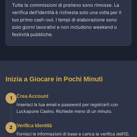
Tutte le commissioni di prelievo sono rimosse. La
verifica dell'identità è richiesta solo una volta per il
tuo primo cash-out. I tempi di elaborazione sono
solo giorni lavorativi e non includono weekend o
festività pubbliche.
Inizia a Giocare in Pochi Minuti
Crea Account
1
Inserisci la tua email e password per registrarti con
Luckapone Casino. Richiede meno di un minuto.
Verifica Identità
2
Fornisci le informazioni di base e carica la verifica dell'ID.