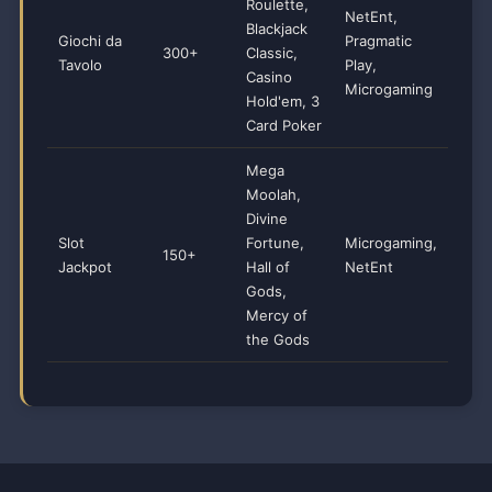
Roulette,
NetEnt,
Blackjack
Giochi da
Pragmatic
300+
Classic,
Tavolo
Play,
Casino
Microgaming
Hold'em, 3
Card Poker
Mega
Moolah,
Divine
Slot
Fortune,
Microgaming,
150+
Jackpot
Hall of
NetEnt
Gods,
Mercy of
the Gods