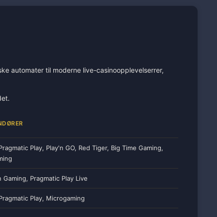
ske automater til moderne live-casinoopplevelserrer,
et.
NDØRER
Pragmatic Play, Play'n GO, Red Tiger, Big Time Gaming,
ming
n Gaming, Pragmatic Play Live
Pragmatic Play, Microgaming