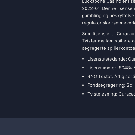
Luckapone Casino er lis
2022-01. Denne lisensen u
gambling og beskyttelse 
regulatoriske rammeverk
Som lisensiert i Curacao 
Tvister mellom spillere 
segregerte spillerkontoer
Lisensutstedende: Cu
Lisensummer: 8048/J
RNG Testet: Årlig sert
Fondsegregering: Spil
Tvisteløsning: Curaca