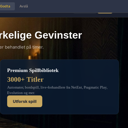
Godta
Avslå
NO
Logg Inn
Spill
▾
rkelige Gevinster
er behandlet på timer.
Premium Spillbibliotek
3000+ Titler
Automater, bordspill, live-forhandlere fra NetEnt, Pragmatic Play,
Evolution og mer.
Utforsk spill