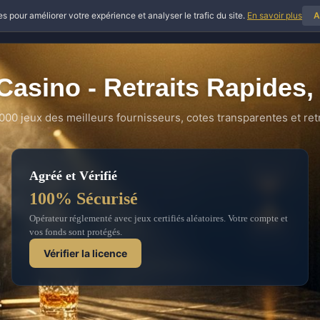
s pour améliorer votre expérience et analyser le trafic du site.
En savoir plus
A
Bonus Bienvenue
Jeux
Promotions
Support
asino - Retraits Rapides,
00 jeux des meilleurs fournisseurs, cotes transparentes et retr
Agréé et Vérifié
100% Sécurisé
Opérateur réglementé avec jeux certifiés aléatoires. Votre compte et
vos fonds sont protégés.
Vérifier la licence