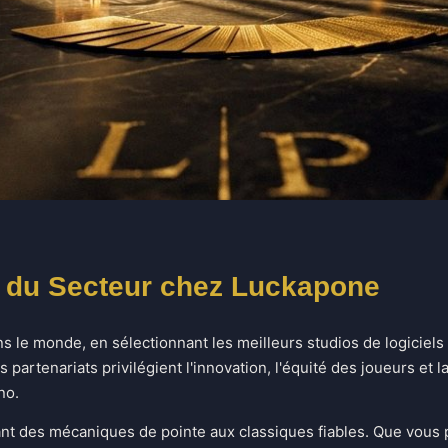
 du Secteur chez Luckapone
s le monde, en sélectionnant les meilleurs studios de logiciel
partenariats privilégient l'innovation, l'équité des joueurs et l
no.
ant des mécaniques de pointe aux classiques fiables. Que vous p