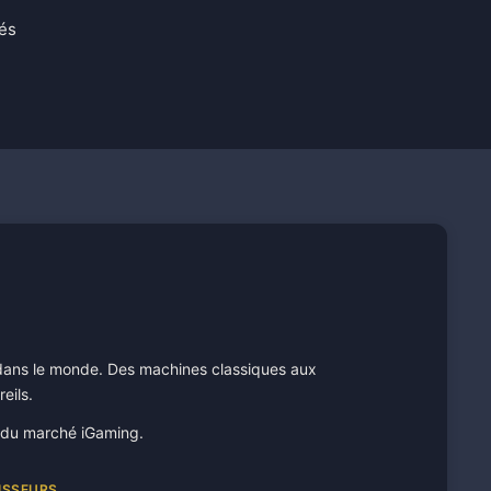
és
 dans le monde. Des machines classiques aux
eils.
ts du marché iGaming.
ISSEURS