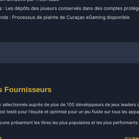
s : Les dépôts des joueurs conservés dans des comptes protég
ends : Processus de plainte de Curaçao eGaming disponible
rs Fournisseurs
eux sélectionnés auprès de plus de 100 développeurs de jeux leaders
 testé pour l'équité et optimisé pour un jeu fluide sur tous les appar
cune présentant les titres les plus populaires et les plus performan
E
FOURN