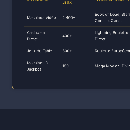
JEUX
Book of Dead, Star
Machines Vidéo
2 400+
Gonzo's Quest
Casino en
Lightning Roulette,
400+
Direct
Direct
Jeux de Table
300+
Roulette Européenn
Machines à
150+
Mega Moolah, Divin
Jackpot