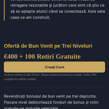
retragere rezonabile și jucători care simt că știu ce
să se aștepte atunci când se conectează. Asta este
ceea ce am construit.
Ofertă de Bun Venit pe Trei Niveluri
€400 + 100 Rotiri Gratuite
Creați Cont
Jucătorii trebuie să aibă 18 ani+. Bonus subiect la termeni și condiții. Vedeți T&C
complete în setările contului.
Revendicați bonusul de bun venit pe trei depozite.
Fiecare nivel deblochează fonduri de bonus și rotiri
gratuite pe sloturile selectate.