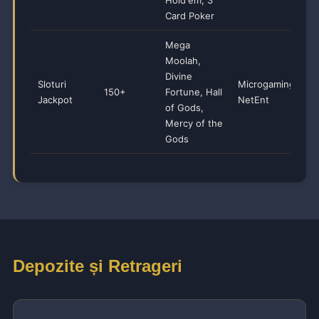
Hold'em, 3
Card Poker
Mega
Moolah,
Divine
Sloturi
Microgaming,
150+
Fortune, Hall
Jackpot
NetEnt
of Gods,
Mercy of the
Gods
Depozite și Retrageri