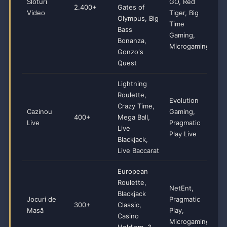
Sloturi
GO, Red
2.400+
Gates of
Video
Tiger, Big
Olympus, Big
Time
Bass
Gaming,
Bonanza,
Microgaming
Gonzo's
Quest
Lightning
Roulette,
Evolution
Crazy Time,
Cazinou
Gaming,
400+
Mega Ball,
Live
Pragmatic
Live
Play Live
Blackjack,
Live Baccarat
European
Roulette,
NetEnt,
Blackjack
Jocuri de
Pragmatic
300+
Classic,
Masă
Play,
Casino
Microgaming