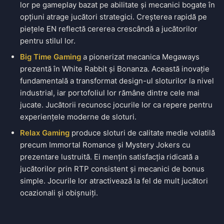
lor pe gameplay bazat pe abilitate și mecanici bogate în
opțiuni atrage jucători strategici. Creșterea rapidă pe
piețele EN reflectă cererea crescândă a jucătorilor
pentru stilul lor.
Big Time Gaming
a pionerizat mecanica Megaways
prezentă în White Rabbit și Bonanza. Această inovație
fundamentală a transformat design-ul sloturilor la nivel
industrial, iar portofoliul lor rămâne dintre cele mai
jucate. Jucătorii recunosc jocurile lor ca repere pentru
experiențele moderne de sloturi.
Relax Gaming
produce sloturi de calitate medie volatilă
precum Immortal Romance și Mystery Jokers cu
prezentare lustruită. Ei mențin satisfacția ridicată a
jucătorilor prin RTP consistent și mecanici de bonus
simple. Jocurile lor atractivează la fel de mult jucători
ocazionali și obișnuiți.