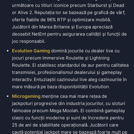
următoare cu titluri iconice precum Starburst și Dead
or Alive 2. Reputația lor se bazează pe grafică de vârf,
oferte fiabile de 96% RTP și optimizare mobilă.
Jucătorii din Marea Britanie și Europa apreciază
deosebit NetEnt pentru asigurarea calității și funcții de
joc responsabil.
Evolution Gaming
domină jocurile cu dealer live cu
jocuri precum Immersive Roulette și Lightning
Roulette. Ei stabilesc standardul de aur pentru calitatea
transmisiei, profesionalismul dealerului și gameplay
interactiv. Entuziaștii cazinoului live aleg cazinourile în
mare măsură pe baza disponibilității Evolution.
Microgaming
menține cea mai mare rețea de
jackpoturi progresive din industria jocurilor, cu sloturi
faimoase precum Mega Moolah. Ei combină gameplay
clasic cu funcții moderne și sunt de încredere pentru
25 de ani de stabilitate operațională. Jucătorii care
caută potențial jackpot mare se bazează foarte mult pe