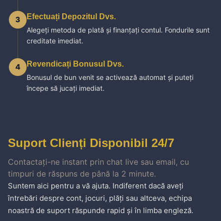
Efectuați Depozitul Dvs.
3
Alegeți metoda de plată și finanțați contul. Fondurile sunt
creditate imediat.
Revendicați Bonusul Dvs.
4
Bonusul de bun venit se activează automat și puteți
începe să jucați imediat.
Suport Clienți Disponibil 24/7
Contactați-ne instant prin chat live sau email, cu
timpuri de răspuns de până la 2 minute.
Suntem aici pentru a vă ajuta. Indiferent dacă aveți
întrebări despre cont, jocuri, plăți sau altceva, echipa
noastră de suport răspunde rapid și în limba engleză.