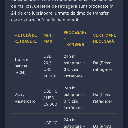
de mai jos. Cererile de retragere sunt procesate în
24 de ore lucrătoare, urmate de timp de transfer
care variază în funcție de metodă.
PROCESARE
METODĂ DE
MIN /
VERIFICARE
+
RETRAGERE
MAX
NECESARĂ
TRANSFER
USD
24h în
Transfer
20 /
așteptare +
Da (Prima
Bancar
USD
3-5 zile
retragere)
(ACH)
50.000
lucrătoare
24h în
USD 10
Visa /
așteptare +
Da (Prima
/ USD
Mastercard
3-5 zile
retragere)
25.000
lucrătoare
24h în
USD 10
așteptare +
Da (Prima