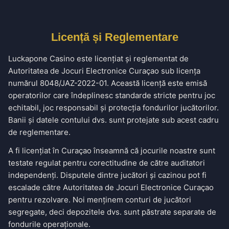
Licență și Reglementare
Luckapone Casino este licențiat și reglementat de
Autoritatea de Jocuri Electronice Curaçao sub licența
numărul 8048/JAZ-2022-01. Această licență este emisă
operatorilor care îndeplinesc standarde stricte pentru joc
echitabil, joc responsabil și protecția fondurilor jucătorilor.
Banii și datele contului dvs. sunt protejate sub acest cadru
de reglementare.
A fi licențiat în Curaçao înseamnă că jocurile noastre sunt
testate regulat pentru corectitudine de către auditatori
independenți. Disputele dintre jucători și cazinou pot fi
escalade către Autoritatea de Jocuri Electronice Curaçao
pentru rezolvare. Noi menținem conturi de jucători
segregate, deci depozitele dvs. sunt păstrate separate de
fondurile operaționale.