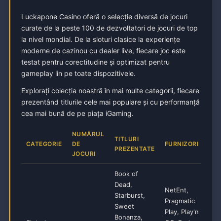
Luckapone Casino oferă o selecție diversă de jocuri
curate de la peste 100 de dezvoltatori de jocuri de top
la nivel mondial. De la sloturi clasice la experiențe
moderne de cazinou cu dealer live, fiecare joc este
testat pentru corectitudine și optimizat pentru
gameplay lin pe toate dispozitivele.
Explorați colecția noastră în mai multe categorii, fiecare
prezentând titlurile cele mai populare și cu performanță
cea mai bună de pe piața iGaming.
NUMĂRUL
TITLURI
CATEGORIE
DE
FURNIZORI
PREZENTATE
JOCURI
Book of
Dead,
NetEnt,
Starburst,
Pragmatic
Sweet
Play, Play'n
Bonanza,